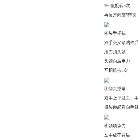
360度旋转5次
再反方向旋转5次
④头手相抗
双手交叉紧贴颈
用力顶头颈
头颈向后用力
互相抵抗5次
⑤仰头望掌
双手上举过头，手
将头仰起看向手背
⑥颈项争力
左手放在背后