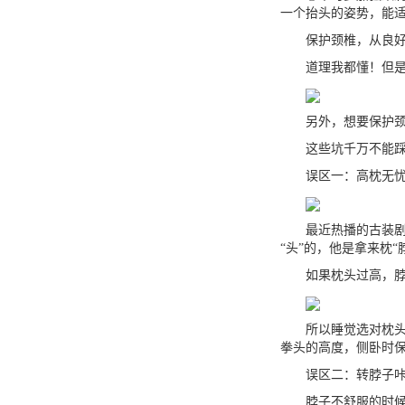
一个抬头的姿势，能
保护颈椎，从良好的
道理我都懂！但是...
另外，想要保护颈
这些坑千万不能踩
误区一：高枕无
最近热播的古装剧中
“头”的，他是拿来枕“
如果枕头过高，脖子
所以睡觉选对枕头很
拳头的高度，侧卧时
误区二：转脖子咔
脖子不舒服的时候，