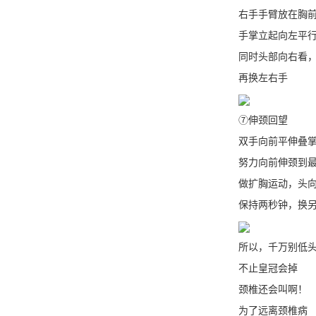
右手手臂放在胸
手掌立起向左平行
同时头部向右看，
再换左右手
⑦伸颈回望
双手向前平伸叠
努力向前伸颈到最
做扩胸运动，头向
保持两秒钟，换另
所以，千万别低头
不止皇冠会掉
颈椎还会叫啊！
为了远离颈椎病