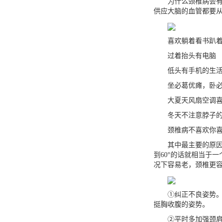
为什么颈椎病会有那
供应大脑的血管都要
喜欢躺着看书趴着
过着抬头有电脑
低头有手机的生
坐必葛优瘫，卧必
大夏天风扇空调喜
冬天不注意脖子的
颈椎病不喜欢你喜
其中最主要的原因就
到60°的话就相当于
况下容易老，颈椎更容
①纠正不良姿势。抬
挺胸收腹的姿势。
②平时多加强颈肩背部