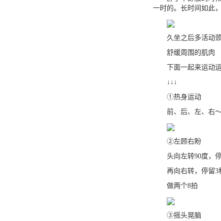
一时的。长时间如此
久坐之后多活动颈
舒缓周围的肌肉
下面一起来运动运
↓↓↓
①热身运动
前、后、左、右～
②左顾右盼
头向左转90度，停
再向右转，停留3
做两个8拍
③摇头晃脑