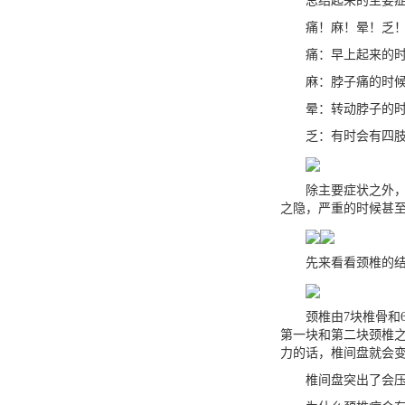
总结起来的主要症
痛！麻！晕！乏
痛：早上起来的时候
麻：脖子痛的时候，
晕：转动脖子的时候
乏：有时会有四肢无
除主要症状之外，颈
之隐，严重的时候甚
先来看看颈椎的结
颈椎由7块椎骨和6
第一块和第二块颈椎
力的话，椎间盘就会
椎间盘突出了会压到